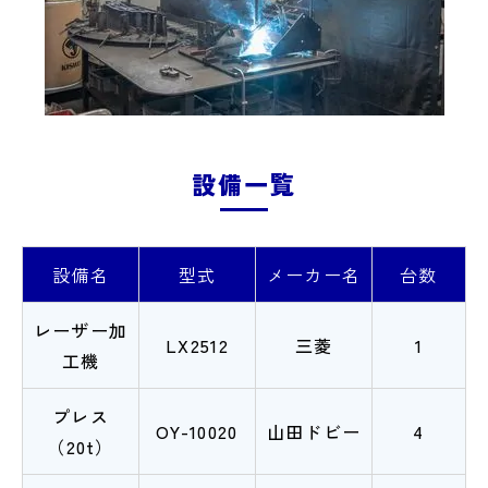
設備一覧
設備名
型式
メーカー名
台数
レーザー加
LX2512
三菱
1
工機
プレス
OY-10020
山田ドビー
4
（20t）