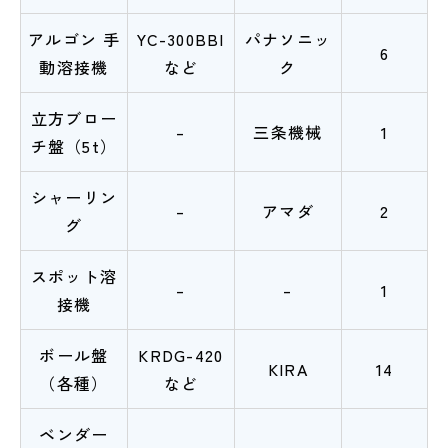
アルゴン 手
YC-300BBI
パナソニッ
6
動溶接機
など
ク
立方ブロー
–
三条機械
1
チ盤（5t）
シャーリン
–
アマダ
2
グ
スポット溶
–
–
1
接機
ボール盤
KRDG-420
KIRA
14
（各種）
など
ベンダー