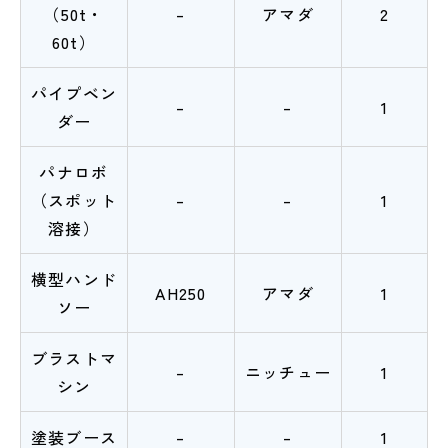
（50t・
–
アマダ
2
60t）
パイプベン
–
–
1
ダー
パナロボ
（スポット
–
–
1
溶接）
横型ハンド
AH250
アマダ
1
ソー
ブラストマ
–
ニッチュー
1
シン
塗装ブース
–
–
1